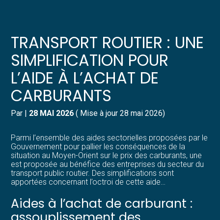
Créer et reprendre une activité
Pilotez votre gestion
TRANSPORT ROUTIER : UNE
Gérer votre quotidien
Suivre votre comptabilité
SIMPLIFICATION POUR
L’AIDE À L’ACHAT DE
Piloter votre entreprise
Gérer vos ressources humaines
CARBURANTS
Développer votre entreprise
Dématérialiser vos documents
Par
|
28 MAI 2026
( Mise à jour 28 mai 2026)
Construire votre patrimoine
Parmi l’ensemble des aides sectorielles proposées par le
Gouvernement pour pallier les conséquences de la
Structurer votre croissance
situation au Moyen-Orient sur le prix des carburants, une
est proposée au bénéfice des entreprises du secteur du
transport public routier. Des simplifications sont
Être prêt pour la facturation
apportées concernant l’octroi de cette aide…
électronique
Aides à l’achat de carburant :
assouplissement des