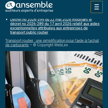
date de la demande d’aide et non plus au 1er mars 2026.
Aller
Sources :
au
contenu
Décret no 2026-399 du 22 mai 2026 modifiant le
décret no 2026-289 du 17 avril 2026 relatif aux aides
exceptionnelles attribuées aux entreprises de
transport public routier
Transport routier : une simplification pour l’aide à l’achat
de carburants
– © Copyright WebLex