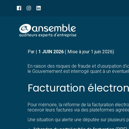
Menu
sub-
header
Aller
RÉFORME DE LA FACTUR
au
contenu
Par
|
1 JUIN 2026
( Mise à jour 1 juin 2026)
En raison des risques de fraude et d’usurpation d’i
le Gouvernement est interrogé quant à un éventuel
Facturation électro
Pour mémoire, la réforme de la facturation électro
recevoir leurs factures via des plateformes agréée
Une situation qui alerte une députée sur plusieurs p