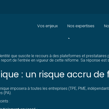
Principal
Vos enjeux
Nos expertises
No
ATION ÉLECTRONIQUE : UN REP
dentité que suscite le recours à des plateformes et prestataires p
 report de l’entrée en vigueur de cette réforme. Sa réponse est
nique : un risque accru d
nique imposera à toutes les entreprises (TPE, PME, indépendants,
s (PA).
oints :