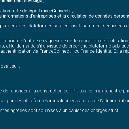
initialement envisagé ;
ation forte de type FranceConnect+ ;
 des informations d’entreprises et la circulation de données pers
 par certaines plateformes seraient insuffisamment sécurisées et
el report de l’entrée en vigueur de cette obligation de facturatio
ers, et lui demande s’il envisage de créer une plateforme publique
uthentification via FranceConnect+ ou France Identité. Et la rép
sait sur :
é de renoncer à la construction du PPF, tout en maintenant le pri
er par des plateformes immatriculées auprès de l’administration
ormes agréées sont soumises à un cahier des charges strict.