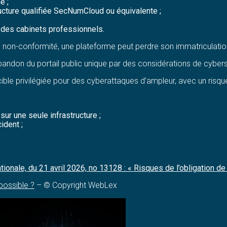
e ;
tructure qualifiée SecNumCloud ou équivalente ;
 des cabinets professionnels.
non-conformité, une plateforme peut perdre son immatriculatio
abandon du portail public unique par des considérations de cybers
ne cible privilégiée pour des cyberattaques d’ampleur, avec un ris
sur une seule infrastructure ;
ident ;
onale, du 21 avril 2026, no 13128 : « Risques de l’obligation de 
possible ?
– © Copyright WebLex