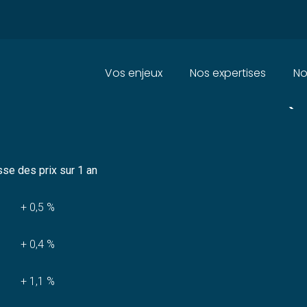
Principal
Vos enjeux
Nos expertises
No
 CONSOMMATION EN MARTINIQU
se des prix sur 1 an
+ 0,5 %
+ 0,4 %
+ 1,1 %