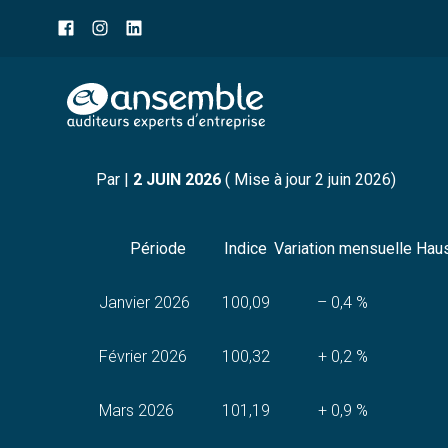
Menu
sub-
header
Aller
INDICE DES PRIX À LA
au
contenu
Par
|
2 JUIN 2026
( Mise à jour 2 juin 2026)
Période
Indice
Variation mensuelle
Haus
Janvier 2026
100,09
– 0,4 %
Février 2026
100,32
+ 0,2 %
Mars 2026
101,19
+ 0,9 %