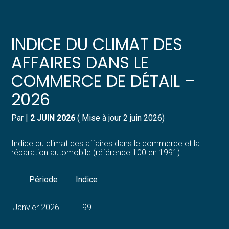
Créer et reprendre une activité
Pilotez votre gestion
INDICE DU CLIMAT DES
Gérer votre quotidien
Suivre votre comptabilité
AFFAIRES DANS LE
COMMERCE DE DÉTAIL –
Piloter votre entreprise
Gérer vos ressources humaines
2026
Développer votre entreprise
Dématérialiser vos documents
Par
|
2 JUIN 2026
( Mise à jour 2 juin 2026)
Construire votre patrimoine
Indice du climat des affaires dans le commerce et la
réparation automobile (référence 100 en 1991)
Structurer votre croissance
Période
Indice
Être prêt pour la facturation
électronique
Janvier 2026
99