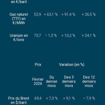
en €/baril
Gaz naturel
52,9
+ 63,1 %
+ 91,4 %
+ 26,5 %
(TTF) en
€/MWh
Uranium en
73,7
– 1,3 %
+ 10,2 %
+ 24,1 %
€/livre
Prix
Variation (en %)
Du
Des 3
Des 12
Février
dernier
derniers
derniers
2026
mois
mois
mois
Prix du Brent
69,4
+ 7,3 %
+ 9,1 %
– 7,9 %
en $/baril