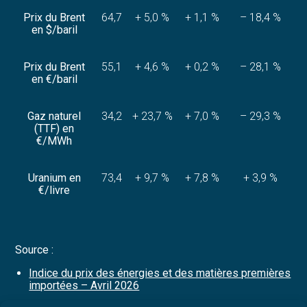
Prix du Brent
64,7
+ 5,0 %
+ 1,1 %
– 18,4 %
en $/baril
Prix du Brent
55,1
+ 4,6 %
+ 0,2 %
– 28,1 %
en €/baril
Gaz naturel
34,2
+ 23,7 %
+ 7,0 %
– 29,3 %
(TTF) en
€/MWh
Uranium en
73,4
+ 9,7 %
+ 7,8 %
+ 3,9 %
€/livre
Source :
Indice du prix des énergies et des matières premières
importées – Avril 2026