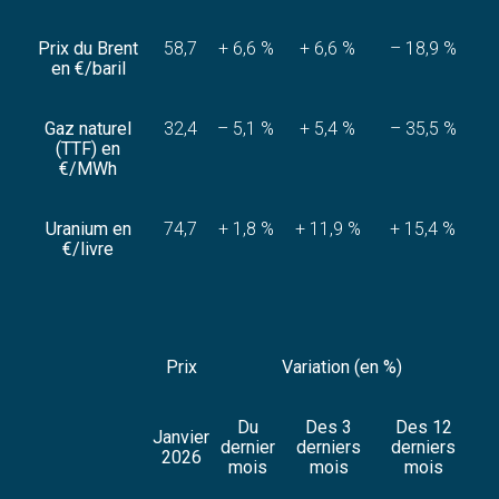
Prix du Brent
58,7
+ 6,6 %
+ 6,6 %
– 18,9 %
en €/baril
Gaz naturel
32,4
– 5,1 %
+ 5,4 %
– 35,5 %
(TTF) en
€/MWh
Uranium en
74,7
+ 1,8 %
+ 11,9 %
+ 15,4 %
€/livre
Prix
Variation (en %)
Du
Des 3
Des 12
Janvier
dernier
derniers
derniers
2026
mois
mois
mois