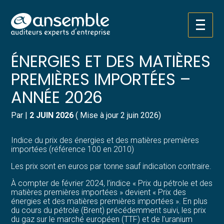
Créer et reprendre une activité
Pilotez votre gestion
Aller
INDICE DU PRIX DES
au
contenu
Gérer votre quotidien
Suivre votre comptabilité
ÉNERGIES ET DES MATIÈRES
PREMIÈRES IMPORTÉES –
Piloter votre entreprise
Gérer vos ressources humaines
ANNÉE 2026
Développer votre entreprise
Dématérialiser vos documents
Par
|
2 JUIN 2026
( Mise à jour 2 juin 2026)
Construire votre patrimoine
Indice du prix des énergies et des matières premières
importées (référence 100 en 2010)
Structurer votre croissance
Les prix sont en euros par tonne sauf indication contraire.
Être prêt pour la facturation
À compter de février 2024, l’indice « Prix du pétrole et des
électronique
matières premières importées » devient « Prix des
énergies et des matières premières importées ». En plus
du cours du pétrole (Brent) précédemment suivi, les prix
du gaz sur le marché européen (TTF) et de l’uranium