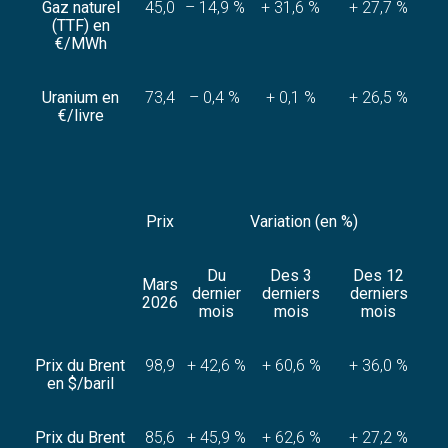
Gaz naturel
45,0
– 14,9 %
+ 31,6 %
+ 27,7 %
(TTF) en
€/MWh
Uranium en
73,4
– 0,4 %
+ 0,1 %
+ 26,5 %
€/livre
Prix
Variation (en %)
Du
Des 3
Des 12
Mars
dernier
derniers
derniers
2026
mois
mois
mois
Prix du Brent
98,9
+ 42,6 %
+ 60,6 %
+ 36,0 %
en $/baril
Prix du Brent
85,6
+ 45,9 %
+ 62,6 %
+ 27,2 %