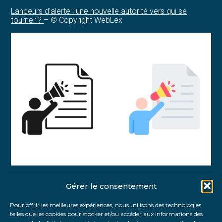
Lanceurs d’alerte : une nouvelle autorité vers qui se
tourner ?
– © Copyright WebLex
Gérer le consentement
Partager :
Pour offrir les meilleures expériences, nous utilisons des technologies
telles que les cookies pour stocker et/ou accéder aux informations des
FaceBook
Twitter
LinkedIn