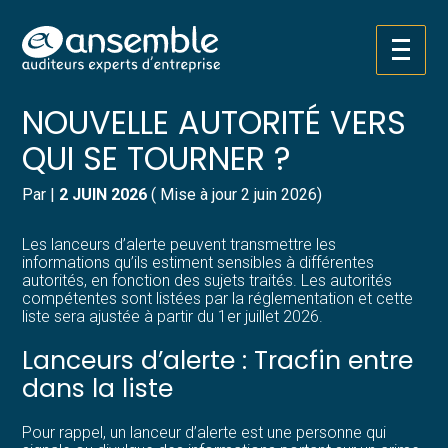
Créer et reprendre une activité
Pilotez votre gestion
Aller
LANCEURS D’ALERTE : UNE
au
contenu
Gérer votre quotidien
Suivre votre comptabilité
NOUVELLE AUTORITÉ VERS
QUI SE TOURNER ?
Piloter votre entreprise
Gérer vos ressources humaines
Par
|
2 JUIN 2026
( Mise à jour 2 juin 2026)
Développer votre entreprise
Dématérialiser vos documents
Les lanceurs d’alerte peuvent transmettre les
Construire votre patrimoine
informations qu’ils estiment sensibles à différentes
autorités, en fonction des sujets traités. Les autorités
compétentes sont listées par la réglementation et cette
Structurer votre croissance
liste sera ajustée à partir du 1er juillet 2026.
Lanceurs d’alerte : Tracfin entre
Être prêt pour la facturation
électronique
dans la liste
Pour rappel, un lanceur d’alerte est une personne qui