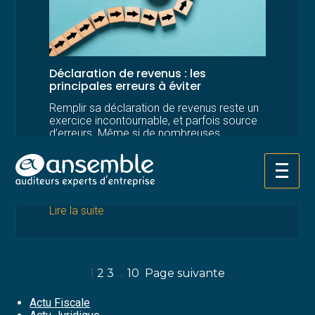
Déclaration de revenus : les
principales erreurs à éviter
Remplir sa déclaration de revenus reste un
exercice incontournable, et parfois source
d’erreurs. Même si de nombreuses
informations sont aujourd’hui préremplies,
certaines vérifications restent
indispensables. Tour d’horizon des
Aller
principales erreurs à éviter…
au
contenu
Lire la suite
1
2
3
…
10
Page suivante
Actu Fiscale